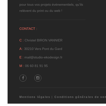
pour tous vos projets évènementiels, qu'ils
relèvent du print ou du web !
CONTACT :
C :
Christel BIRON VANNIER
A :
30210 Vers Pont du Gard
E :
mail@studio-ekodesign.fr
M :
06 60 81 91 95
Mentions légales
Conditions générales de ve