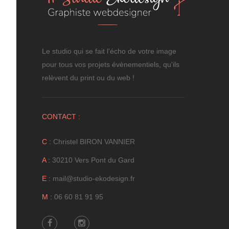
Le studio qui se fait l'écho de votre image
pour tous vos projets évènementiels, qu'ils
relèvent du print ou du web !
CONTACT :
C :
Christel BIRON VANNIER
A :
30210 Vers Pont du Gard
E :
mail@studio-ekodesign.fr
M :
06 60 81 91 95