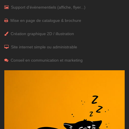
Support d'évènementiels (affiche, flyer...)
Mise en page de catalogue & brochure
Création graphique 2D / illustration
Site internet simple ou administrable
Conseil en communication et marketing