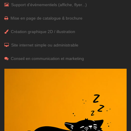
Support d'évènementiels (affiche, flyer...)
Mise en page de catalogue & brochure
Création graphique 2D / illustration
Site internet simple ou administrable
Conseil en communication et marketing