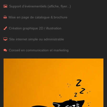
Support d'évènementiels (affiche, flyer...)
Mise en page de catalogue & brochure
Création graphique 2D / illustration
Site internet simple ou administrable
Conseil en communication et marketing