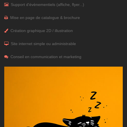
Support d'évènementiels (affiche, flyer...)
Mise en page de catalogue & brochure
Création graphique 2D / illustration
Site internet simple ou administrable
Conseil en communication et marketing